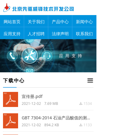
网站首页
关于我们
产品中心
新闻中心
应用支持
人才招聘
法律声明
联系我们
下载中心
끀
宣传册.pdf
2021-12-02
7.69 MB
1534
끂
GBT 7304-2014 石油产品酸值的测定 电位滴定法.pdf
2021-12-02
894.2 KB
1133
끂