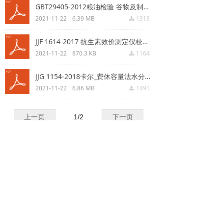
GBT29405-2012粮油检验 谷物及制品脂肪酸值测定仪器法.pdf
2021-11-22
6.39 MB
1318
끂
JJF 1614-2017 抗生素效价测定仪校准规范.pdf
2021-11-22
870.3 KB
1164
끂
JJG 1154-2018卡尔_费休容量法水分测定仪.pdf
2021-11-22
6.86 MB
1491
끂
上一页
1
/
2
下一页
总机：
4000091151
配件销售：
4000091151
公司地址：
北京市海淀区塔院西街邮科社区
11号楼南
版权所有© 北京先驱威锋技术开发公司