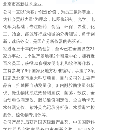
北京市高新技术企业。
公司一直以“为客户创造价值，为员工赢得尊重，
为社会贡献力量”为理念，以图像识别、光学、电
化学为基础，专注医药、食品、环保、农业、化
工、冶金、能源等行业领域的分析测试，勇于创
新，诚信务实，是国产分析仪器的先驱者。
经过近三十年的开拓创新，至今已在全国设立21
家办事处、1个生产基地和2个研发中心，拥有近
百名员工，获得30多项发明专利和软件著作权，
主持参与了9个国家及地方标准编写，承担了3项
国家及北京市重大科研项目。目前公司的主要产
品有：抑菌圈自动测量仪、β-内酰胺酶测量分析
仪、微生物比浊法效价测量仪、菌落计数仪、全
自动电位滴定仪、脂肪酸值测定仪、全自动卡氏
水分测定仪、紫外荧光记录分析仪、水质毒性检
测仪、硫化物专用仪等。
公司产品先后获得国家级新产品奖、中国国际科
学仪器及实验室装备自主创新金奖、BCEIA金
奖、国产好仪器奖等。